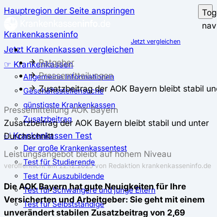
Hauptregion der Seite anspringen
Tog
nav
Krankenkasseninfo
Jetzt vergleichen
Jetzt Krankenkassen vergleichen
Ratgeber
☞ Krankenkassen
Pressemitteilungen
Allgemeine Informationen
Zusatzbeitrag der AOK Bayern bleibt stabil un
Geschäftsstellensuche
günstigste Krankenkassen
Pressemitteilung AOK Bayern
Zusatzbeitrag
Zusatzbeitrag der AOK Bayern bleibt stabil und unter
✅ Krankenkassen Test
Durchschnitt
Der große Krankenkassentest
Leistungsangebot bleibt auf hohem Niveau
Test für Studierende
veröffentlicht am 22.12.2025 von Redaktion krankenkasseninfo.de
Test für Auszubildende
Die AOK Bayern hat gute Neuigkeiten für Ihre
Test für Schwangere und junge Eltern
Versicherten und Arbeitgeber: Sie geht mit einem
Test für Selbstständige
unverändert stabilen Zusatzbeitrag von 2,69