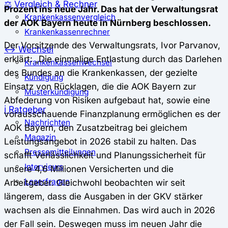
⚖️ Vergleich & Rechner
Prozent ins neue Jahr. Das hat der Verwaltungsrat
Krankenkassenvergleich
der AOK Bayern heute in Nürnberg beschlossen.
Krankenkassenrechner
Der Vorsitzende des Verwaltungsrats, Ivor Parvanov,
↔ Wechsel
erklärt: „Die einmalige Entlastung durch das Darlehen
Krankenkassenwechsel
des Bundes an die Krankenkassen, der gezielte
Kündigung
Einsatz von Rücklagen, die die AOK Bayern zur
Musterkündigung
Abfederung von Risiken aufgebaut hat, sowie eine
ℹ Ratgeber
vorausschauende Finanzplanung ermöglichen es der
Nachrichten
AOK Bayern, den Zusatzbeitrag bei gleichem
Magazin
Leistungsangebot in 2026 stabil zu halten. Das
Pressemitteilungen
schafft Verlässlichkeit und Planungssicherheit für
Interviews
unsere 4,6 Millionen Versicherten und die
Leserfragen
Arbeitgeber. Gleichwohl beobachten wir seit
längerem, dass die Ausgaben in der GKV stärker
wachsen als die Einnahmen. Das wird auch in 2026
der Fall sein. Deswegen muss im neuen Jahr die