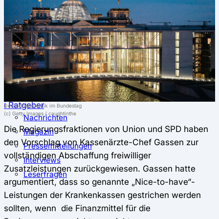
⚖️ Vergleich & Rechner
Krankenkassenvergleich
Krankenkassenrechner
↔ Wechsel
Krankenkassenwechsel
Kündigung
Musterkündigung
ℹ Ratgeber
Gesundheitspolitik im Bundestag
(c) Getty Images / caughtinthe
Nachrichten
Die Regierungsfraktionen von Union und SPD haben
Magazin
den Vorschlag von Kassenärzte-Chef Gassen zur
Pressemitteilungen
vollständigen Abschaffung freiwilliger
Interviews
Zusatzleistungen zurückgewiesen. Gassen hatte
Leserfragen
argumentiert, dass so genannte „Nice-to-have“-
Leistungen der Krankenkassen gestrichen werden
sollten, wenn die Finanzmittel für die