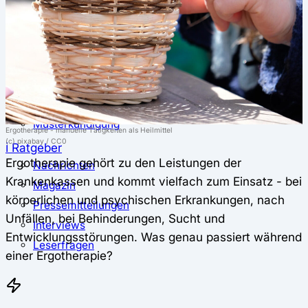
⚖️ Vergleich & Rechner
Krankenkassenvergleich
Krankenkassenrechner
↔ Wechsel
Krankenkassenwechsel
Kündigung
Musterkündigung
Ergotherapie - manuelle Tätigkeiten als Heilmittel
(c) pixabay / CC0
ℹ Ratgeber
Ergotherapie gehört zu den Leistungen der
Nachrichten
Krankenkassen und kommt vielfach zum Einsatz - bei
Magazin
körperlichen und psychischen Erkrankungen, nach
Pressemitteilungen
Unfällen, bei Behinderungen, Sucht und
Interviews
Entwicklungsstörungen. Was genau passiert während
Leserfragen
einer Ergotherapie?