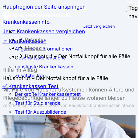
Hauptregion der Seite anspringen
Tog
nav
Krankenkasseninfo
Jetzt vergleichen
Jetzt Krankenkassen vergleichen
Ratgeber
☞ Krankenkassen
Magazin
Allgemeine Informationen
Hausnotruf – Der Notfallknopf für alle Fälle
Geschäftsstellensuche
günstigste Krankenkassen
Hilfe im Alltag
Zusatzbeitrag
Hausnotruf – Der Notfallknopf für alle Fälle
✅ Krankenkassen Test
Mit Hilfe von Hausnotrufsystemen können Ältere und
Der große Krankenkassentest
Pflegebedürftige länger zu Hause wohnen bleiben
Test für Studierende
veröffentlicht am
28.11.2022
von Redaktion krankenkasseninfo.de
Test für Auszubildende
Test für Schwangere und junge Eltern
Test für Selbstständige