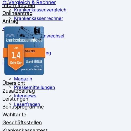
⚖️ Vergleich & Rechner
Informationen
Krankenkassenvergleich
Onlineantrag
Krankenkassenrechner
Antrag
↔ Wechsel
Krankenkassenwechsel
Kündigung
Musterkündigung
ℹ Ratgeber
Nachrichten
Magazin
Übersicht
Pressemitteilungen
Zusatzbeitrag
Interviews
Leistungen
Leserfragen
Bonusprogramme
Wahltarife
Geschäftsstellen
Krankenkassentest