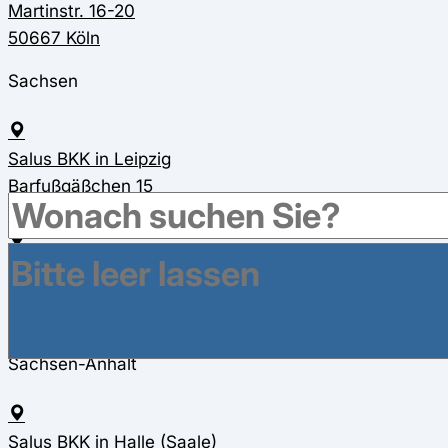
Martinstr. 16-20
50667 Köln
Sachsen
Salus BKK in Leipzig
Barfußgäßchen 15
04109 Leipzig
Salus BKK in Zwickau
Lessingstraße 4
08058 Zwickau
Sachsen-Anhalt
Salus BKK in Halle (Saale)