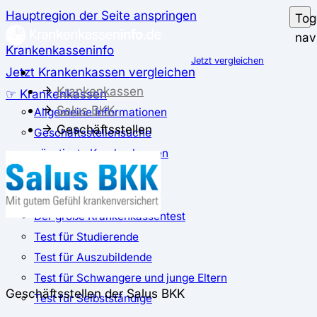
Hauptregion der Seite anspringen
Tog
nav
Krankenkasseninfo
Jetzt vergleichen
Jetzt Krankenkassen vergleichen
Krankenkassen
☞ Krankenkassen
Salus BKK
Allgemeine Informationen
Geschäftsstellen
Geschäftsstellensuche
günstigste Krankenkassen
Zusatzbeitrag
✅ Krankenkassen Test
Der große Krankenkassentest
Test für Studierende
Test für Auszubildende
Test für Schwangere und junge Eltern
Geschäftsstellen der Salus BKK
Test für Selbstständige