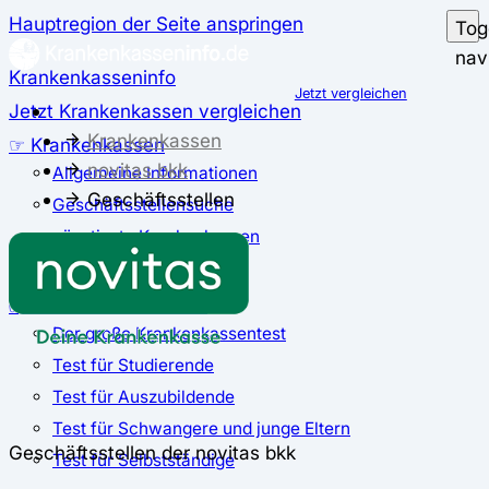
Hauptregion der Seite anspringen
Tog
nav
Krankenkasseninfo
Jetzt vergleichen
Jetzt Krankenkassen vergleichen
Krankenkassen
☞ Krankenkassen
novitas bkk
Allgemeine Informationen
Geschäftsstellen
Geschäftsstellensuche
günstigste Krankenkassen
Zusatzbeitrag
✅ Krankenkassen Test
Der große Krankenkassentest
Test für Studierende
Test für Auszubildende
Test für Schwangere und junge Eltern
Geschäftsstellen der novitas bkk
Test für Selbstständige