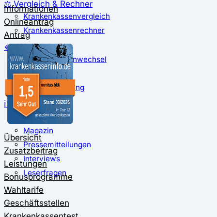
⚖️ Vergleich & Rechner
Informationen
Krankenkassenvergleich
Onlineantrag
Krankenkassenrechner
Antrag
↔ Wechsel
Krankenkassenwechsel
Kündigung
Musterkündigung
ℹ Ratgeber
Nachrichten
Magazin
Übersicht
Pressemitteilungen
Zusatzbeitrag
Interviews
Leistungen
Leserfragen
Bonusprogramme
Wahltarife
Geschäftsstellen
Krankenkassentest