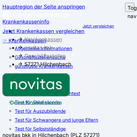
Hauptregion der Seite anspringen
Tog
nav
Krankenkasseninfo
Jetzt vergleichen
Jetzt Krankenkassen vergleichen
Krankenkassen
☞ Krankenkassen
novitas bkk
Allgemeine Informationen
Geschäftsstellen
Geschäftsstellensuche
57271 Hilchenbach
günstigste Krankenkassen
Zusatzbeitrag
✅ Krankenkassen Test
Der große Krankenkassentest
Test für Studierende
Test für Auszubildende
Test für Schwangere und junge Eltern
Test für Selbstständige
novitas bkk in Hilchenbach (PLZ 57271)