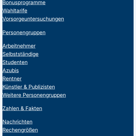
Bonusprogramme
Wahltarife
Vorsorgeuntersuchungen
Personengruppen
Arbeitnehmer
Selbstständige
Studenten
Azubis
Rentner
Künstler & Publizisten
Weitere Personengruppen
Zahlen & Fakten
Nachrichten
Rechengrößen