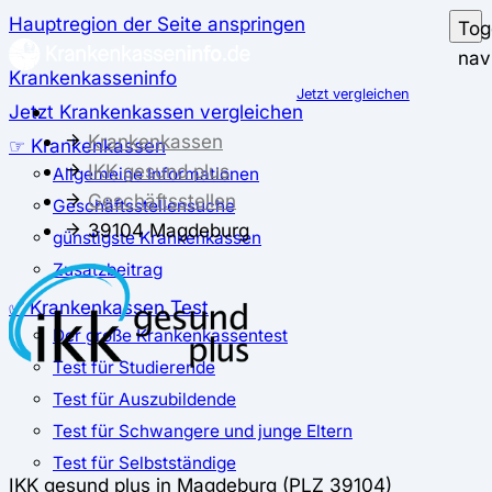
Hauptregion der Seite anspringen
Tog
nav
Krankenkasseninfo
Jetzt vergleichen
Jetzt Krankenkassen vergleichen
Krankenkassen
☞ Krankenkassen
IKK gesund plus
Allgemeine Informationen
Geschäftsstellen
Geschäftsstellensuche
39104 Magdeburg
günstigste Krankenkassen
Zusatzbeitrag
✅ Krankenkassen Test
Der große Krankenkassentest
Test für Studierende
Test für Auszubildende
Test für Schwangere und junge Eltern
Test für Selbstständige
IKK gesund plus in Magdeburg (PLZ 39104)