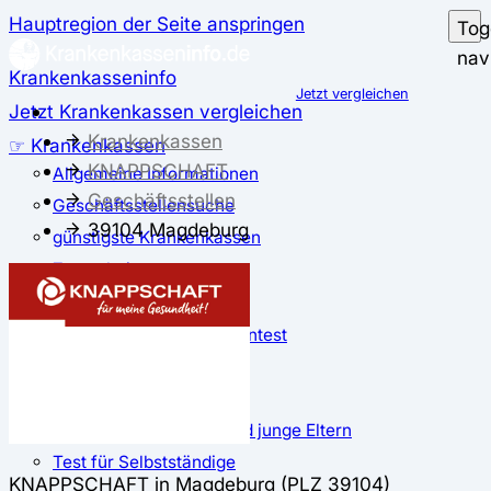
Hauptregion der Seite anspringen
Tog
nav
Krankenkasseninfo
Jetzt vergleichen
Jetzt Krankenkassen vergleichen
Krankenkassen
☞ Krankenkassen
KNAPPSCHAFT
Allgemeine Informationen
Geschäftsstellen
Geschäftsstellensuche
39104 Magdeburg
günstigste Krankenkassen
Zusatzbeitrag
✅ Krankenkassen Test
Der große Krankenkassentest
Test für Studierende
Test für Auszubildende
Test für Schwangere und junge Eltern
Test für Selbstständige
KNAPPSCHAFT in Magdeburg (PLZ 39104)