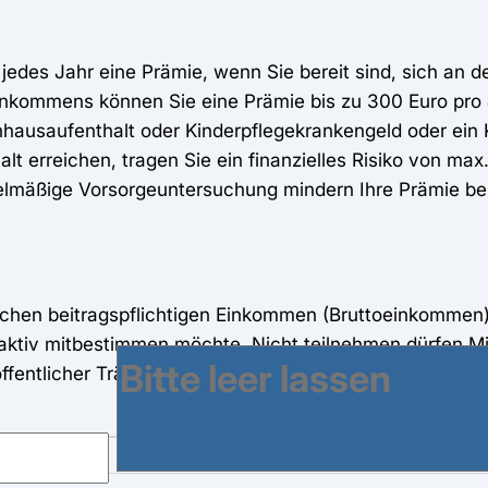
 jedes Jahr eine Prämie, wenn Sie bereit sind, sich an d
nkommens können Sie eine Prämie bis zu 300 Euro pro J
nhausaufenthalt oder Kinderpflegekrankengeld oder ein 
alt erreichen, tragen Sie ein finanzielles Risiko von max
elmäßige Vorsorgeuntersuchung mindern Ihre Prämie bei
hrlichen beitragspflichtigen Einkommen (Bruttoeinkommen
aktiv mitbestimmen möchte. Nicht teilnehmen dürfen Mitg
fentlicher Träger die Beiträge zahlt.