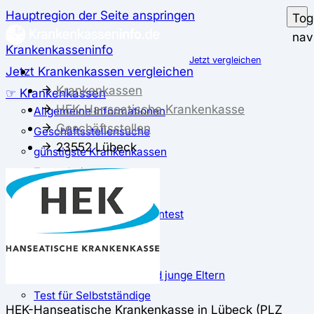
Hauptregion der Seite anspringen
Tog
nav
Krankenkasseninfo
Jetzt vergleichen
Jetzt Krankenkassen vergleichen
Krankenkassen
☞ Krankenkassen
HEK-Hanseatische Krankenkasse
Allgemeine Informationen
Geschäftsstellen
Geschäftsstellensuche
23552 Lübeck
günstigste Krankenkassen
Zusatzbeitrag
✅ Krankenkassen Test
Der große Krankenkassentest
Test für Studierende
Test für Auszubildende
Test für Schwangere und junge Eltern
Test für Selbstständige
HEK-Hanseatische Krankenkasse in Lübeck (PLZ