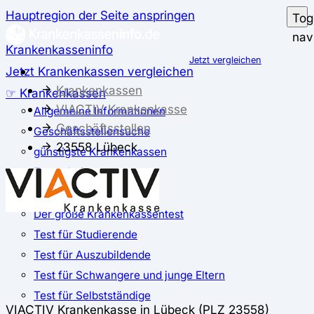
Hauptregion der Seite anspringen
Tog
nav
Krankenkasseninfo
Jetzt vergleichen
Jetzt Krankenkassen vergleichen
Krankenkassen
☞ Krankenkassen
VIACTIV Krankenkasse
Allgemeine Informationen
Geschäftsstellen
Geschäftsstellensuche
23558 Lübeck
günstigste Krankenkassen
Zusatzbeitrag
✅ Krankenkassen Test
Der große Krankenkassentest
Test für Studierende
Test für Auszubildende
Test für Schwangere und junge Eltern
Test für Selbstständige
VIACTIV Krankenkasse in Lübeck (PLZ 23558)