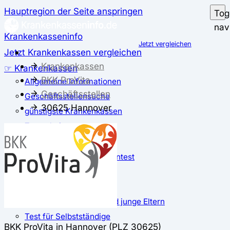
Hauptregion der Seite anspringen
Tog
nav
Krankenkasseninfo
Jetzt vergleichen
Jetzt Krankenkassen vergleichen
Krankenkassen
☞ Krankenkassen
BKK ProVita
Allgemeine Informationen
Geschäftsstellen
Geschäftsstellensuche
30625 Hannover
günstigste Krankenkassen
Zusatzbeitrag
✅ Krankenkassen Test
Der große Krankenkassentest
Test für Studierende
Test für Auszubildende
Test für Schwangere und junge Eltern
Test für Selbstständige
BKK ProVita in Hannover (PLZ 30625)