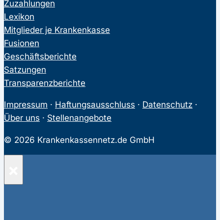
Zuzahlungen
Lexikon
Mitglieder je Krankenkasse
Fusionen
Geschäftsberichte
Satzungen
Transparenzberichte
Impressum
·
Haftungsausschluss
·
Datenschutz
·
Über uns
·
Stellenangebote
© 2026 Krankenkassennetz.de GmbH
×