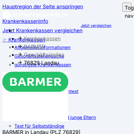
Hauptregion der Seite anspringen
Tog
nav
Krankenkasseninfo
Jetzt vergleichen
Jetzt Krankenkassen vergleichen
Krankenkassen
☞ Krankenkassen
BARMER
Allgemeine Informationen
Geschäftsstellen
Geschäftsstellensuche
76829 Landau
günstigste Krankenkassen
Zusatzbeitrag
✅ Krankenkassen Test
Der große Krankenkassentest
Test für Studierende
Test für Auszubildende
Test für Schwangere und junge Eltern
Test für Selbstständige
BARMER in Landau (PLZ 76829)