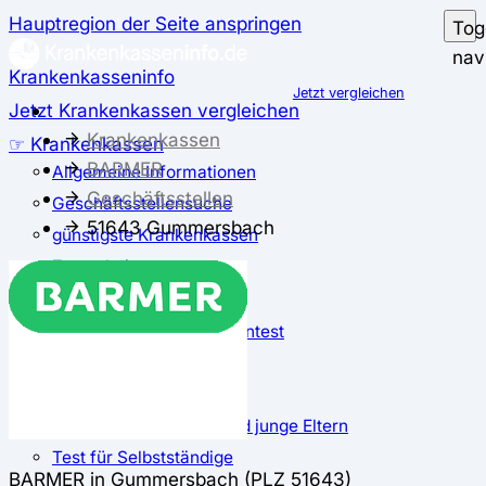
Hauptregion der Seite anspringen
Tog
nav
Krankenkasseninfo
Jetzt vergleichen
Jetzt Krankenkassen vergleichen
Krankenkassen
☞ Krankenkassen
BARMER
Allgemeine Informationen
Geschäftsstellen
Geschäftsstellensuche
51643 Gummersbach
günstigste Krankenkassen
Zusatzbeitrag
✅ Krankenkassen Test
Der große Krankenkassentest
Test für Studierende
Test für Auszubildende
Test für Schwangere und junge Eltern
Test für Selbstständige
BARMER in Gummersbach (PLZ 51643)