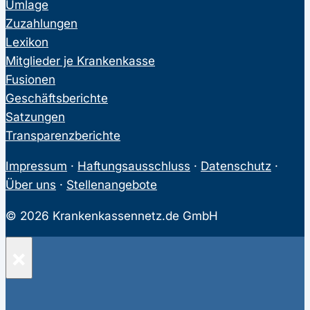
Umlage
Zuzahlungen
Lexikon
Mitglieder je Krankenkasse
Fusionen
Geschäftsberichte
Satzungen
Transparenzberichte
Impressum
·
Haftungsausschluss
·
Datenschutz
·
Über uns
·
Stellenangebote
© 2026 Krankenkassennetz.de GmbH
×