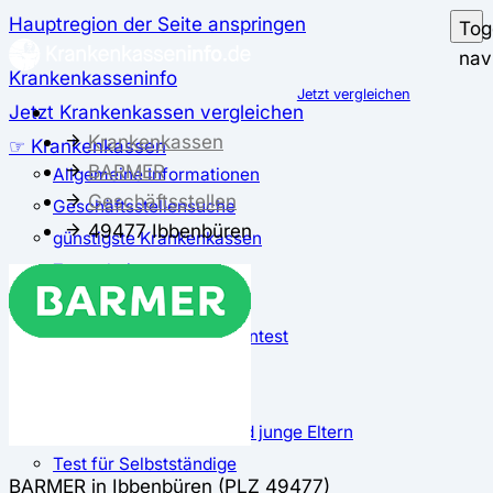
Hauptregion der Seite anspringen
Tog
nav
Krankenkasseninfo
Jetzt vergleichen
Jetzt Krankenkassen vergleichen
Krankenkassen
☞ Krankenkassen
BARMER
Allgemeine Informationen
Geschäftsstellen
Geschäftsstellensuche
49477 Ibbenbüren
günstigste Krankenkassen
Zusatzbeitrag
✅ Krankenkassen Test
Der große Krankenkassentest
Test für Studierende
Test für Auszubildende
Test für Schwangere und junge Eltern
Test für Selbstständige
BARMER in Ibbenbüren (PLZ 49477)