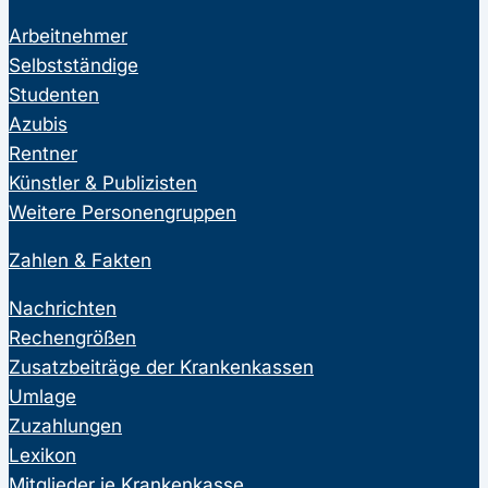
Arbeitnehmer
Selbstständige
Studenten
Azubis
Rentner
Künstler & Publizisten
Weitere Personengruppen
Zahlen & Fakten
Nachrichten
Rechengrößen
Zusatzbeiträge der Krankenkassen
Umlage
Zuzahlungen
Lexikon
Mitglieder je Krankenkasse