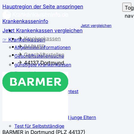
Hauptregion der Seite anspringen
Tog
nav
Krankenkasseninfo
Jetzt vergleichen
Jetzt Krankenkassen vergleichen
Krankenkassen
☞ Krankenkassen
BARMER
Allgemeine Informationen
Geschäftsstellen
Geschäftsstellensuche
44137 Dortmund
günstigste Krankenkassen
Zusatzbeitrag
✅ Krankenkassen Test
Der große Krankenkassentest
Test für Studierende
Test für Auszubildende
Test für Schwangere und junge Eltern
Test für Selbstständige
BARMER in Dortmund (PLZ 44137)