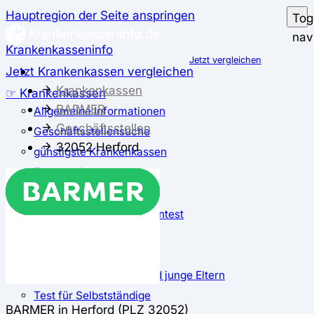
Hauptregion der Seite anspringen
Tog
nav
Krankenkasseninfo
Jetzt vergleichen
Jetzt Krankenkassen vergleichen
Krankenkassen
☞ Krankenkassen
BARMER
Allgemeine Informationen
Geschäftsstellen
Geschäftsstellensuche
32052 Herford
günstigste Krankenkassen
Zusatzbeitrag
✅ Krankenkassen Test
Der große Krankenkassentest
Test für Studierende
Test für Auszubildende
Test für Schwangere und junge Eltern
Test für Selbstständige
BARMER in Herford (PLZ 32052)