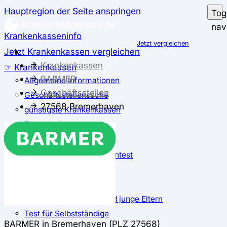
Hauptregion der Seite anspringen
Tog
nav
Krankenkasseninfo
Jetzt vergleichen
Jetzt Krankenkassen vergleichen
Krankenkassen
☞ Krankenkassen
BARMER
Allgemeine Informationen
Geschäftsstellen
Geschäftsstellensuche
27568 Bremerhaven
günstigste Krankenkassen
Zusatzbeitrag
✅ Krankenkassen Test
Der große Krankenkassentest
Test für Studierende
Test für Auszubildende
Test für Schwangere und junge Eltern
Test für Selbstständige
BARMER in Bremerhaven (PLZ 27568)