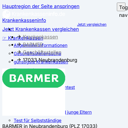
Hauptregion der Seite anspringen
Tog
nav
Krankenkasseninfo
Jetzt vergleichen
Jetzt Krankenkassen vergleichen
Krankenkassen
☞ Krankenkassen
BARMER
Allgemeine Informationen
Geschäftsstellen
Geschäftsstellensuche
17033 Neubrandenburg
günstigste Krankenkassen
Zusatzbeitrag
✅ Krankenkassen Test
Der große Krankenkassentest
Test für Studierende
Test für Auszubildende
Test für Schwangere und junge Eltern
Test für Selbstständige
BARMER in Neubrandenburg (PLZ 17033)