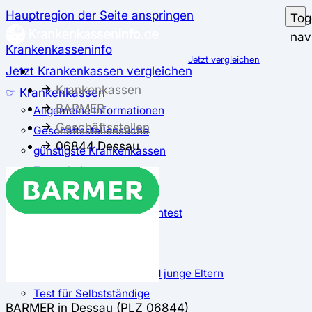
Hauptregion der Seite anspringen
Tog
nav
Krankenkasseninfo
Jetzt vergleichen
Jetzt Krankenkassen vergleichen
Krankenkassen
☞ Krankenkassen
BARMER
Allgemeine Informationen
Geschäftsstellen
Geschäftsstellensuche
06844 Dessau
günstigste Krankenkassen
Zusatzbeitrag
✅ Krankenkassen Test
Der große Krankenkassentest
Test für Studierende
Test für Auszubildende
Test für Schwangere und junge Eltern
Test für Selbstständige
BARMER in Dessau (PLZ 06844)