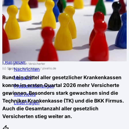
⚖️ Vergleich & Rechner
Krankenkassenvergleich
Krankenkassenrechner
↔ Wechsel
Krankenkassenwechsel
Kündigung
Musterkündigung
ℹ Ratgeber
Anzahl gesetzlich Versicherter
(c) Stephanie Hofschläger / pixelio.de
Nachrichten
Rund ein drittel aller gesetzlicher Krankenkassen
Magazin
konnte im ersten Quartal 2026 mehr Versicherte
Pressemitteilungen
gewinnen. Besonders stark gewachsen sind die
Interviews
Techniker Krankenkasse (TK) und die BKK Firmus.
Leserfragen
Auch die Gesamtanzahl aller gesetzlich
Versicherten stieg weiter an.