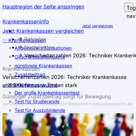
Hauptregion der Seite anspringen
Tog
nav
Krankenkasseninfo
Jetzt vergleichen
Jetzt Krankenkassen vergleichen
Ratgeber
☞ Krankenkassen
Nachrichten
Allgemeine Informationen
Versichertenzahlen 2026: Techniker Kranken
Geschäftsstellensuche
günstigste Krankenkassen
Krankenkassen
Zusatzbeitrag
Versichertenzahlen 2026: Techniker Krankenkasse
✅ Krankenkassen Test
und BKK firmus wuchsen stark
Der große Krankenkassentest
Günstiger Zusatzbeitrag sorgt für Bewegung
Test für Studierende
veröffentlicht am
11.05.2026
von Redaktion krankenkasseninfo.de
Test für Auszubildende
Test für Schwangere und junge Eltern
Test für Selbstständige