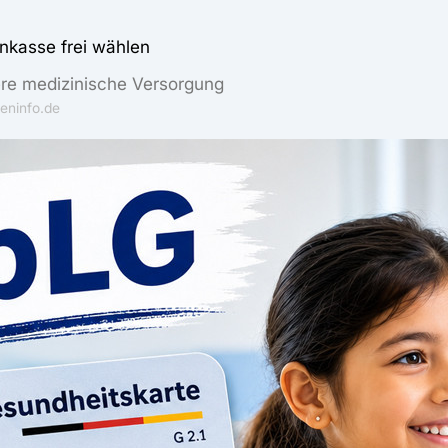
nkasse frei wählen
re medizinische Versorgung
eninfo.de