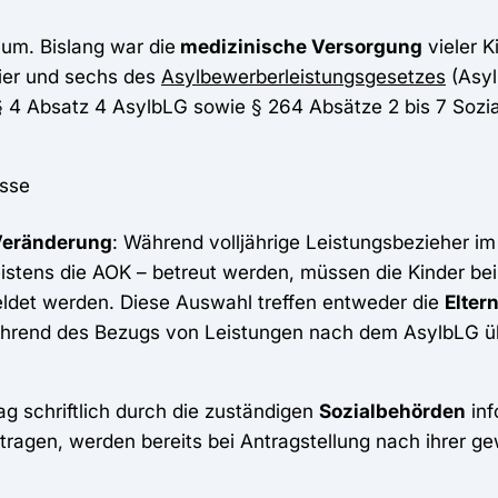
um. Bislang war die
medizinische Versorgung
vieler K
ier und sechs des
Asylbewerberleistungsgesetzes
(Asyl
 4 Absatz 4 AsylbLG sowie § 264 Absätze 2 bis 7 Sozi
asse
Veränderung
: Während volljährige Leistungsbezieher i
stens die AOK – betreut werden, müssen die Kinder bei
det werden. Diese Auswahl treffen entweder die
Elter
während des Bezugs von Leistungen nach dem AsylbLG 
ag schriftlich durch die zuständigen
Sozialbehörden
inf
agen, werden bereits bei Antragstellung nach ihrer g