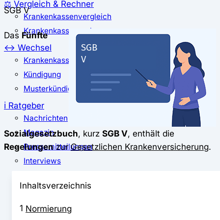
⚖️ Vergleich & Rechner
SGB V
Krankenkassenvergleich
Krankenkassenrechner
Das
Fünfte
↔ Wechsel
Krankenkassenwechsel
Kündigung
Musterkündigung
ℹ Ratgeber
Nachrichten
Magazin
Sozialgesetzbuch
, kurz
SGB V
, enthält die
Regelungen
zur
Gesetzlichen Krankenversicherung
.
Pressemitteilungen
Interviews
Leserfragen
Inhaltsverzeichnis
1
Normierung