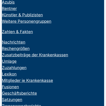
Azubis
Rentner
Künstler & Publizisten
Weitere Personengruppen
Zahlen & Fakten
Nachrichten
Rechengrößen
Zusatzbeiträge der Krankenkassen
Umlage
Zuzahlungen
Lexikon
Mitglieder je Krankenkasse
Fusionen
Geschäftsberichte
Satzungen
Transparenzberichte