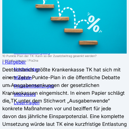
⚖️ Vergleich & Rechner
Krankenkassenvergleich
Krankenkassenrechner
↔ Wechsel
Krankenkassenwechsel
Kündigung
Musterkündigung
10 Punkte Plan der TK: Kann so der Zusatzbeitrag gesenkt werden?
ℹ Ratgeber
(c) Getty Images / Pla2na
Nachrichten
Deutschlands größte Krankenkasse TK hat sich mit
einem Zehn-Punkte-Plan in die öffentliche Debatte
Magazin
um Ausgabensenkungen der gesetzlichen
Pressemitteilungen
Krankenkassen eingemischt. In einem Papier schlägt
Interviews
die TK unter dem Stichwort „Ausgabenwende“
Leserfragen
konkrete Maßnahmen vor und beziffert für jede
davon das jährliche Einsparpotenzial. Eine komplette
Umsetzung würde laut TK eine kurzfristige Entlastung