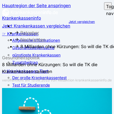
Hauptregion der Seite anspringen
Tog
nav
Krankenkasseninfo
Jetzt vergleichen
Jetzt Krankenkassen vergleichen
Ratgeber
☞ Krankenkassen
Nachrichten
Allgemeine Informationen
8 Milliarden ohne Kürzungen: So will die TK 
Geschäftsstellensuche
günstigste Krankenkassen
Gesundheitspolitik
Zusatzbeitrag
8 Milliarden ohne Kürzungen: So will die TK die
✅ Krankenkassen Test
Krankenkassen sanieren
Der große Krankenkassentest
veröffentlicht am
15.08.2025
von Redaktion krankenkasseninfo.de
Test für Studierende
Test für Auszubildende
Test für Schwangere und junge Eltern
Test für Selbstständige