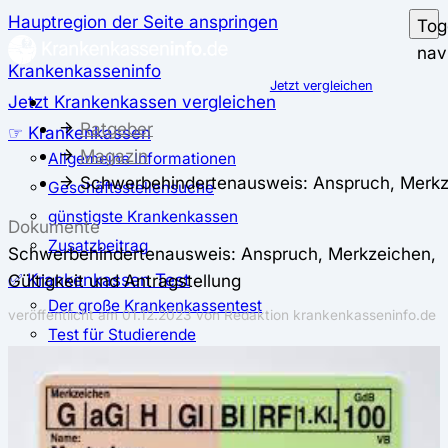
Hauptregion der Seite anspringen
Tog
nav
Krankenkasseninfo
Jetzt vergleichen
Jetzt Krankenkassen vergleichen
Ratgeber
☞ Krankenkassen
Magazin
Allgemeine Informationen
Schwerbehindertenausweis: Anspruch, Merkzei
Geschäftsstellensuche
günstigste Krankenkassen
Dokumente
Zusatzbeitrag
Schwerbehindertenausweis: Anspruch, Merkzeichen,
✅ Krankenkassen Test
Gültigkeit und Antragstellung
Der große Krankenkassentest
veröffentlicht am
01.12.2023
von Redaktion krankenkasseninfo.de
Test für Studierende
Test für Auszubildende
Test für Schwangere und junge Eltern
Test für Selbstständige