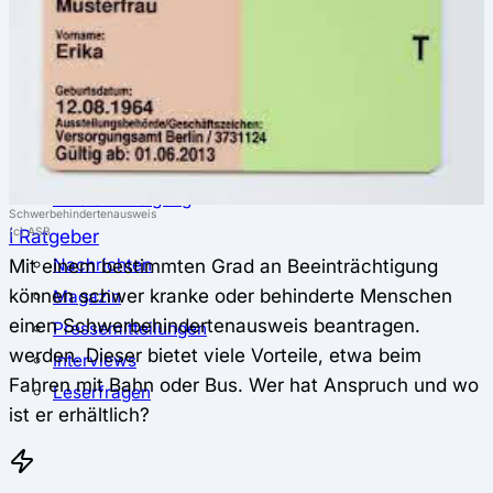
⚖️ Vergleich & Rechner
Krankenkassenvergleich
Krankenkassenrechner
↔ Wechsel
Krankenkassenwechsel
Kündigung
Musterkündigung
Schwerbehindertenausweis
(c) ASB
ℹ Ratgeber
Mit einem bestimmten Grad an Beeinträchtigung
Nachrichten
können schwer kranke oder behinderte Menschen
Magazin
einen Schwerbehindertenausweis beantragen.
Pressemitteilungen
werden. Dieser bietet viele Vorteile, etwa beim
Interviews
Fahren mit Bahn oder Bus. Wer hat Anspruch und wo
Leserfragen
ist er erhältlich?