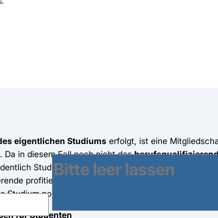
des eigentlichen Studiums
erfolgt, ist eine Mitgliedsch
. Da in diesem Fall noch nicht das
berufsqualifizieren
ordentlich Studierende“ im Sozialversichungsrecht. Somi
rende profitieren. Auch eine Beschäftigungsmöglichkeit
ges Studium noch nicht abgeschlossen haben solltest.
sen für Studenten