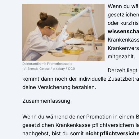
Wenn du wäh
gesetzlichen
oder kurzfri
wissenschaf
Krankenkass
Krankenvers
mitgezahlt.
Doktorandin mit Promotionsstelle
(c) Brenda Geisse / pixabay / CC0
Derzeit lieg
kommt dann noch der individuelle
Zusatzbeitr
deine Versicherung bezahlen.
Zusammenfassung
Wenn du während deiner Promotion in einem Bes
gesetzlichen Krankenkasse pflichtversichern l
nachgehst, bist du somit
nicht pflichtversiche