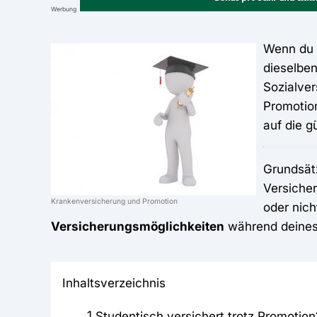
Werbung
Wenn du 
dieselben
Sozialver
Promotion
auf die g
Grundsätz
Versicher
Krankenversicherung und Promotion
oder nic
Versicherungsmöglichkeiten
während deines
Inhaltsverzeichnis
1
Studentisch versichert trotz Promotion