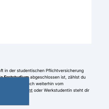
aft in der studentischen Pflichtversicherung
de Erststudium
abgeschlossen ist, zählst du
t könntest du auch weiterhin vom
 als
Werkstudent
oder Werkstudentin steht dir