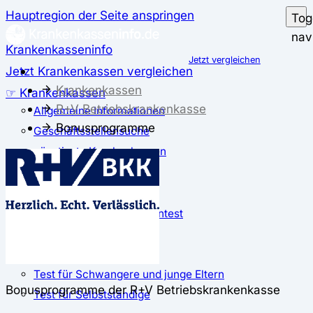
Hauptregion der Seite anspringen
Tog
nav
Krankenkasseninfo
Jetzt vergleichen
Jetzt Krankenkassen vergleichen
Krankenkassen
☞ Krankenkassen
R+V Betriebskrankenkasse
Allgemeine Informationen
Bonusprogramme
Geschäftsstellensuche
günstigste Krankenkassen
Zusatzbeitrag
✅ Krankenkassen Test
Der große Krankenkassentest
Test für Studierende
Test für Auszubildende
Test für Schwangere und junge Eltern
Bonusprogramme der R+V Betriebskrankenkasse
Test für Selbstständige