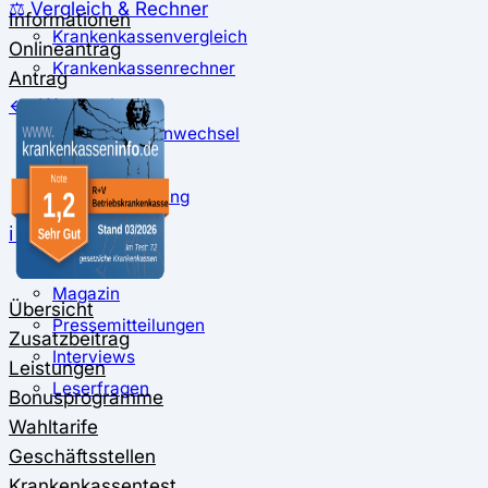
⚖️ Vergleich & Rechner
Informationen
Krankenkassenvergleich
Onlineantrag
Krankenkassenrechner
Antrag
↔ Wechsel
Krankenkassenwechsel
Kündigung
Musterkündigung
ℹ Ratgeber
Nachrichten
Magazin
Übersicht
Pressemitteilungen
Zusatzbeitrag
Interviews
Leistungen
Leserfragen
Bonusprogramme
Wahltarife
Geschäftsstellen
Krankenkassentest