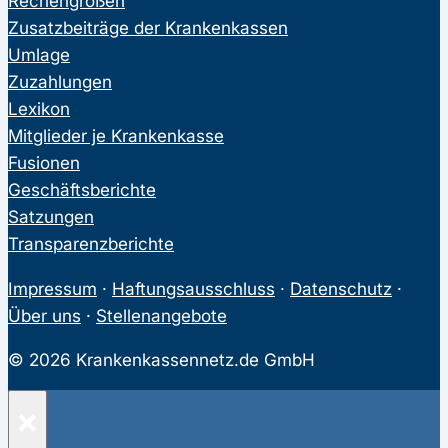
Rechengrößen
Zusatzbeiträge der Krankenkassen
Umlage
Zuzahlungen
Lexikon
Mitglieder je Krankenkasse
Fusionen
Geschäftsberichte
Satzungen
Transparenzberichte
Impressum
·
Haftungsausschluss
·
Datenschutz
·
Über uns
·
Stellenangebote
© 2026 Krankenkassennetz.de GmbH
×