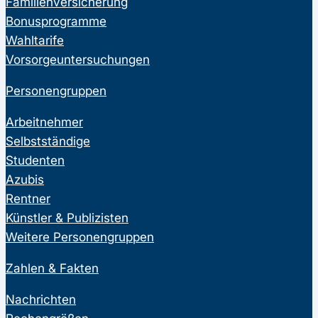
Familienversicherung
Bonusprogramme
Wahltarife
Vorsorgeuntersuchungen
Personengruppen
Arbeitnehmer
Selbstständige
Studenten
Azubis
Rentner
Künstler & Publizisten
Weitere Personengruppen
Zahlen & Fakten
Nachrichten