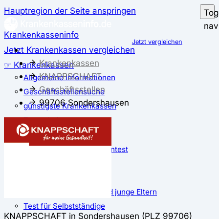
Hauptregion der Seite anspringen
Tog
nav
Krankenkasseninfo
Jetzt vergleichen
Jetzt Krankenkassen vergleichen
Krankenkassen
☞ Krankenkassen
KNAPPSCHAFT
Allgemeine Informationen
Geschäftsstellen
Geschäftsstellensuche
99706 Sondershausen
günstigste Krankenkassen
Zusatzbeitrag
✅ Krankenkassen Test
Der große Krankenkassentest
Test für Studierende
Test für Auszubildende
Test für Schwangere und junge Eltern
Test für Selbstständige
KNAPPSCHAFT in Sondershausen (PLZ 99706)