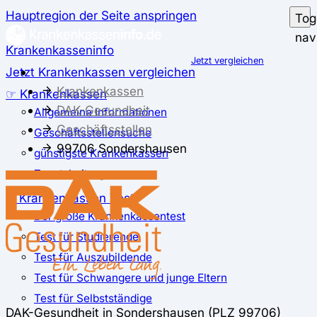
Hauptregion der Seite anspringen
Tog
nav
Krankenkasseninfo
Jetzt vergleichen
Jetzt Krankenkassen vergleichen
Krankenkassen
☞ Krankenkassen
DAK-Gesundheit
Allgemeine Informationen
Geschäftsstellen
Geschäftsstellensuche
99706 Sondershausen
günstigste Krankenkassen
Zusatzbeitrag
✅ Krankenkassen Test
Der große Krankenkassentest
Test für Studierende
Test für Auszubildende
Test für Schwangere und junge Eltern
Test für Selbstständige
DAK-Gesundheit in Sondershausen (PLZ 99706)