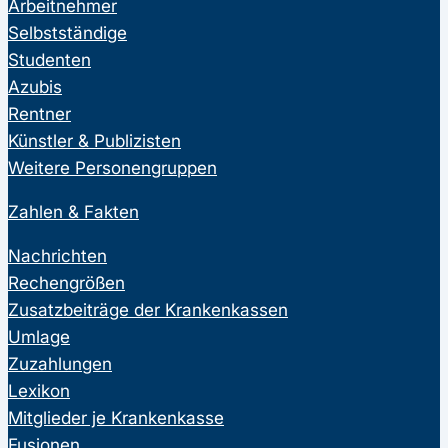
Arbeitnehmer
Selbstständige
Studenten
Azubis
Rentner
Künstler & Publizisten
Weitere Personengruppen
Zahlen & Fakten
Nachrichten
Rechengrößen
Zusatzbeiträge der Krankenkassen
Umlage
Zuzahlungen
Lexikon
Mitglieder je Krankenkasse
Fusionen