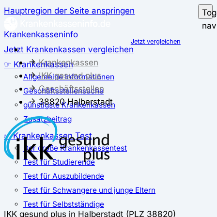
Hauptregion der Seite anspringen
Tog
nav
Krankenkasseninfo
Jetzt vergleichen
Jetzt Krankenkassen vergleichen
Krankenkassen
☞ Krankenkassen
IKK gesund plus
Allgemeine Informationen
Geschäftsstellen
Geschäftsstellensuche
38820 Halberstadt
günstigste Krankenkassen
Zusatzbeitrag
✅ Krankenkassen Test
Der große Krankenkassentest
Test für Studierende
Test für Auszubildende
Test für Schwangere und junge Eltern
Test für Selbstständige
IKK gesund plus in Halberstadt (PLZ 38820)