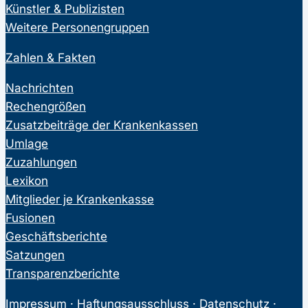
Künstler & Publizisten
Weitere Personengruppen
Zahlen & Fakten
Nachrichten
Rechengrößen
Zusatzbeiträge der Krankenkassen
Umlage
Zuzahlungen
Lexikon
Mitglieder je Krankenkasse
Fusionen
Geschäftsberichte
Satzungen
Transparenzberichte
Impressum
·
Haftungsausschluss
·
Datenschutz
·