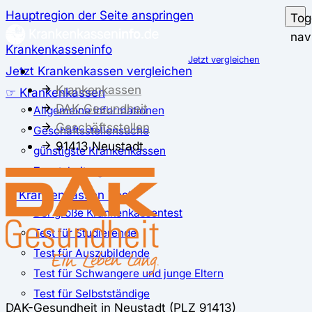
Hauptregion der Seite anspringen
Tog
nav
Krankenkasseninfo
Jetzt vergleichen
Jetzt Krankenkassen vergleichen
Krankenkassen
☞ Krankenkassen
DAK-Gesundheit
Allgemeine Informationen
Geschäftsstellen
Geschäftsstellensuche
91413 Neustadt
günstigste Krankenkassen
Zusatzbeitrag
✅ Krankenkassen Test
Der große Krankenkassentest
Test für Studierende
Test für Auszubildende
Test für Schwangere und junge Eltern
Test für Selbstständige
DAK-Gesundheit in Neustadt (PLZ 91413)