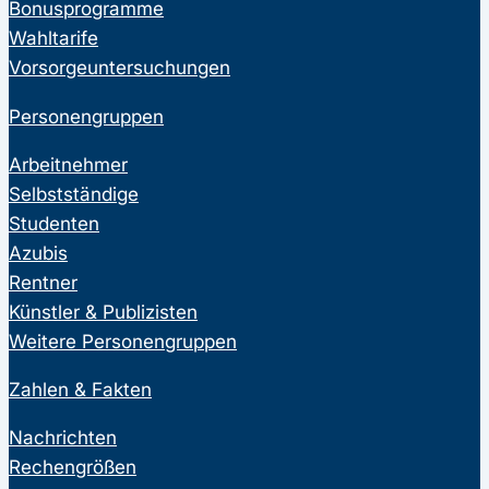
Bonusprogramme
Wahltarife
Vorsorgeuntersuchungen
Personengruppen
Arbeitnehmer
Selbstständige
Studenten
Azubis
Rentner
Künstler & Publizisten
Weitere Personengruppen
Zahlen & Fakten
Nachrichten
Rechengrößen