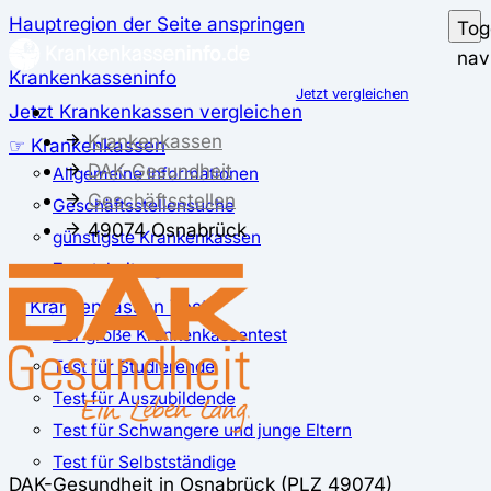
Hauptregion der Seite anspringen
Tog
nav
Krankenkasseninfo
Jetzt vergleichen
Jetzt Krankenkassen vergleichen
Krankenkassen
☞ Krankenkassen
DAK-Gesundheit
Allgemeine Informationen
Geschäftsstellen
Geschäftsstellensuche
49074 Osnabrück
günstigste Krankenkassen
Zusatzbeitrag
✅ Krankenkassen Test
Der große Krankenkassentest
Test für Studierende
Test für Auszubildende
Test für Schwangere und junge Eltern
Test für Selbstständige
DAK-Gesundheit in Osnabrück (PLZ 49074)