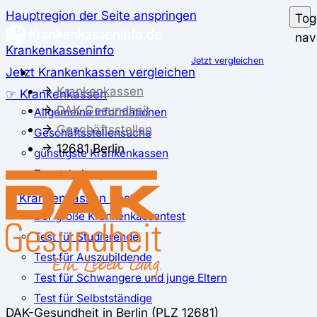
Hauptregion der Seite anspringen
Tog
nav
Krankenkasseninfo
Jetzt vergleichen
Jetzt Krankenkassen vergleichen
Krankenkassen
☞ Krankenkassen
DAK-Gesundheit
Allgemeine Informationen
Geschäftsstellen
Geschäftsstellensuche
12681 Berlin
günstigste Krankenkassen
Zusatzbeitrag
✅ Krankenkassen Test
Der große Krankenkassentest
Test für Studierende
Test für Auszubildende
Test für Schwangere und junge Eltern
Test für Selbstständige
DAK-Gesundheit in Berlin (PLZ 12681)