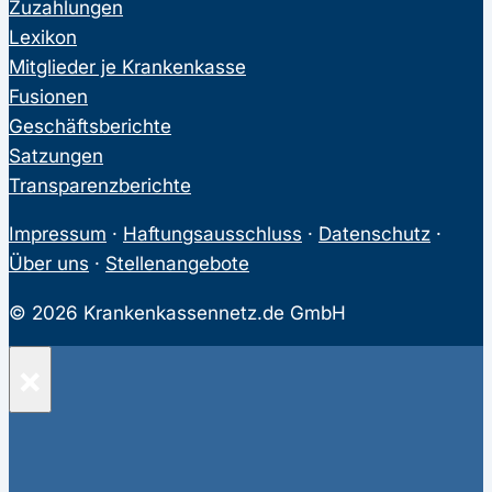
Zuzahlungen
Lexikon
Mitglieder je Krankenkasse
Fusionen
Geschäftsberichte
Satzungen
Transparenzberichte
Impressum
·
Haftungsausschluss
·
Datenschutz
·
Über uns
·
Stellenangebote
© 2026 Krankenkassennetz.de GmbH
×