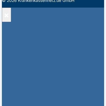
© 2026 Krankenkassennetz.de GmbH
×