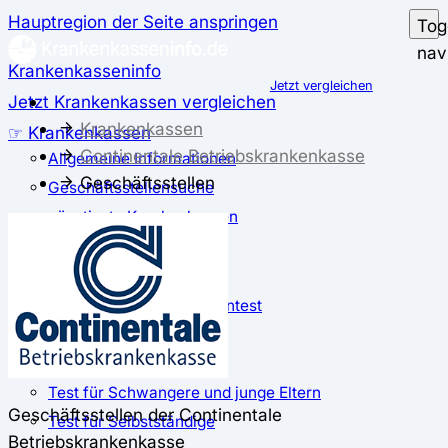
Hauptregion der Seite anspringen
Tog
nav
Krankenkasseninfo
Jetzt vergleichen
Jetzt Krankenkassen vergleichen
Krankenkassen
☞ Krankenkassen
Continentale Betriebskrankenkasse
Allgemeine Informationen
Geschäftsstellen
Geschäftsstellensuche
günstigste Krankenkassen
Zusatzbeitrag
✅ Krankenkassen Test
Der große Krankenkassentest
Test für Studierende
Test für Auszubildende
Test für Schwangere und junge Eltern
Geschäftsstellen der Continentale
Test für Selbstständige
Betriebskrankenkasse