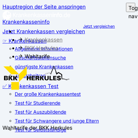
Hauptregion der Seite anspringen
Tog
nav
Krankenkasseninfo
Jetzt vergleichen
Jetzt Krankenkassen vergleichen
Krankenkassen
☞ Krankenkassen
BKK Herkules
Allgemeine Informationen
Wahltarife
Geschäftsstellensuche
günstigste Krankenkassen
Zusatzbeitrag
✅ Krankenkassen Test
Der große Krankenkassentest
Test für Studierende
Test für Auszubildende
Test für Schwangere und junge Eltern
Wahltarife der BKK Herkules
Test für Selbstständige