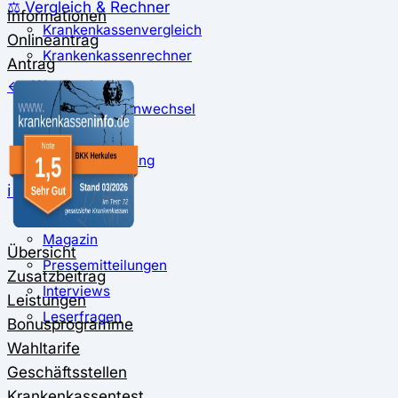
⚖️ Vergleich & Rechner
Informationen
Krankenkassenvergleich
Onlineantrag
Krankenkassenrechner
Antrag
↔ Wechsel
Krankenkassenwechsel
Kündigung
Musterkündigung
ℹ Ratgeber
Nachrichten
Magazin
Übersicht
Pressemitteilungen
Zusatzbeitrag
Interviews
Leistungen
Leserfragen
Bonusprogramme
Wahltarife
Geschäftsstellen
Krankenkassentest