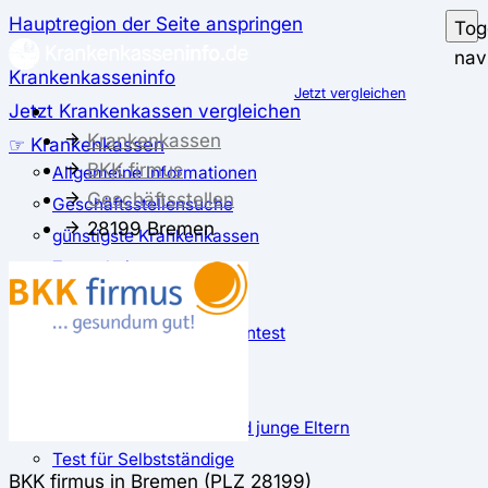
Hauptregion der Seite anspringen
Tog
nav
Krankenkasseninfo
Jetzt vergleichen
Jetzt Krankenkassen vergleichen
Krankenkassen
☞ Krankenkassen
BKK firmus
Allgemeine Informationen
Geschäftsstellen
Geschäftsstellensuche
28199 Bremen
günstigste Krankenkassen
Zusatzbeitrag
✅ Krankenkassen Test
Der große Krankenkassentest
Test für Studierende
Test für Auszubildende
Test für Schwangere und junge Eltern
Test für Selbstständige
BKK firmus in Bremen (PLZ 28199)