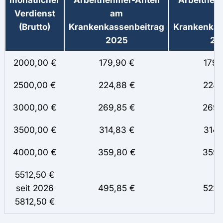
Verdienst
am
a
(Brutto)
Krankenkassenbeitrag
Krankenkas
2025
20
2000,00 €
179,90 €
179,
2500,00 €
224,88 €
224,
3000,00 €
269,85 €
269,
3500,00 €
314,83 €
314,
4000,00 €
359,80 €
359,
5512,50 €
seit 2026
495,85 €
522,
5812,50 €