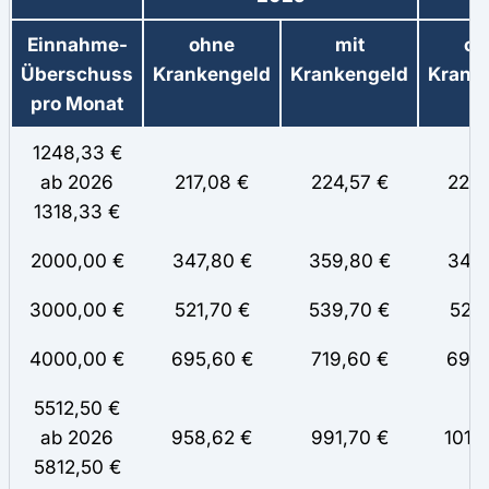
Einnahme-
ohne
mit
oh
Überschuss
Krankengeld
Krankengeld
Krank
pro Monat
1248,33 €
ab 2026
217,08 €
224,57 €
229,
1318,33 €
2000,00 €
347,80 €
359,80 €
347,
3000,00 €
521,70 €
539,70 €
521,
4000,00 €
695,60 €
719,60 €
695,
5512,50 €
ab 2026
958,62 €
991,70 €
1010
5812,50 €