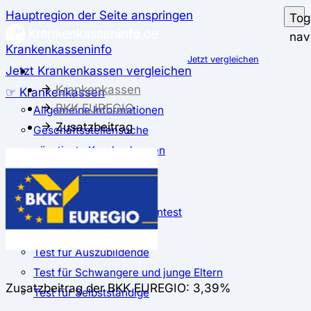
Hauptregion der Seite anspringen
Tog
nav
Krankenkasseninfo
Jetzt vergleichen
Jetzt Krankenkassen vergleichen
Krankenkassen
☞ Krankenkassen
BKK EUREGIO
Allgemeine Informationen
Zusatzbeitrag
Geschäftsstellensuche
günstigste Krankenkassen
Zusatzbeitrag
✅ Krankenkassen Test
Der große Krankenkassentest
Test für Studierende
Test für Auszubildende
Test für Schwangere und junge Eltern
Zusatzbeitrag der BKK EUREGIO: 3,39%
Test für Selbstständige