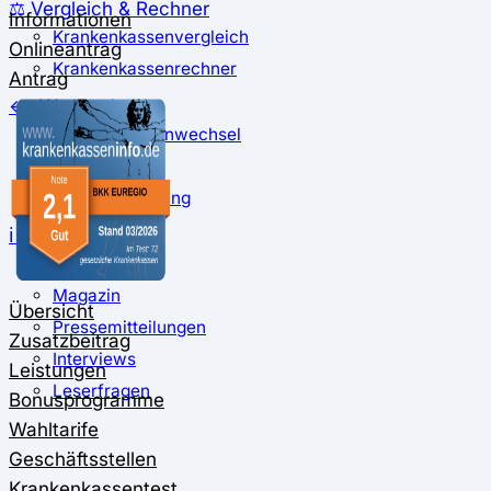
⚖️ Vergleich & Rechner
Informationen
Krankenkassenvergleich
Onlineantrag
Krankenkassenrechner
Antrag
↔ Wechsel
Krankenkassenwechsel
Kündigung
Musterkündigung
ℹ Ratgeber
Nachrichten
Magazin
Übersicht
Pressemitteilungen
Zusatzbeitrag
Interviews
Leistungen
Leserfragen
Bonusprogramme
Wahltarife
Geschäftsstellen
Krankenkassentest