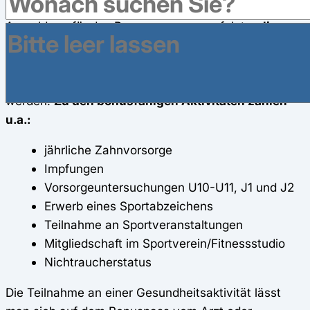
Folgejahres noch Mitglied bei der BIG sein. Die
Anmeldung für das Bonusprogramm erfolgt
online
.
Anschließend können durchgeführte Aktivitäten über
den meineBIG-Zugang gemeldet und die
entsprechenden Nachweise direkt hochgeladen
werden.
Zu den bonusfähigen Aktivitäten zählen
u.a.:
jährliche Zahnvorsorge
Impfungen
Vorsorgeuntersuchungen U10-U11, J1 und J2
Erwerb eines Sportabzeichens
Teilnahme an Sportveranstaltungen
Mitgliedschaft im Sportverein/Fitnessstudio
Nichtraucherstatus
Die Teilnahme an einer Gesundheitsaktivität lässt