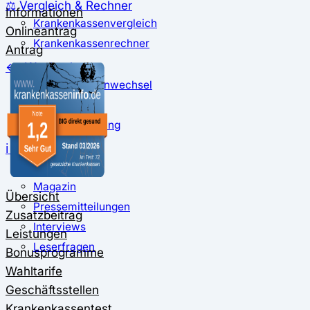
⚖️ Vergleich & Rechner
Informationen
Krankenkassenvergleich
Onlineantrag
Krankenkassenrechner
Antrag
↔ Wechsel
Krankenkassenwechsel
Kündigung
Musterkündigung
ℹ Ratgeber
Nachrichten
Magazin
Übersicht
Pressemitteilungen
Zusatzbeitrag
Interviews
Leistungen
Leserfragen
Bonusprogramme
Wahltarife
Geschäftsstellen
Krankenkassentest