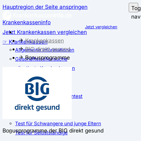
Hauptregion der Seite anspringen
Tog
nav
Krankenkasseninfo
Jetzt vergleichen
Jetzt Krankenkassen vergleichen
Krankenkassen
☞ Krankenkassen
BIG direkt gesund
Allgemeine Informationen
Bonusprogramme
Geschäftsstellensuche
günstigste Krankenkassen
Zusatzbeitrag
✅ Krankenkassen Test
Der große Krankenkassentest
Test für Studierende
Test für Auszubildende
Test für Schwangere und junge Eltern
Bonusprogramme der BIG direkt gesund
Test für Selbstständige