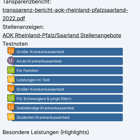
Tansparenzbericht:
transparenz-bericht-aok-rheinland-pfalzsaarland-
2022.pdf
Stellenanzeigen:
AOK Rheinland-Pfalz/Saarland Stellenangebote
Testnoten
1,0
Großer Krankenkassentest
1,1
Azubi Krankenkassentest
1,0
Für Familien
1,0
Leistungen im Test
1,0
Großer Krankenkassentest
1,0
Für Schwangere & junge Eltern
1,0
Selbständige Krankenkassentest
1,0
Studenten Krankenkassentest
Besondere Leistungen (Highlights)