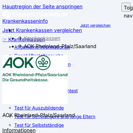
Hauptregion der Seite anspringen
Tog
nav
Krankenkasseninfo
Jetzt vergleichen
Jetzt Krankenkassen vergleichen
Krankenkassen
☞ Krankenkassen
AOK Rheinland-Pfalz/Saarland
Allgemeine Informationen
Geschäftsstellensuche
günstigste Krankenkassen
Zusatzbeitrag
✅ Krankenkassen Test
Der große Krankenkassentest
Test für Studierende
Test für Auszubildende
AOK Rheinland-Pfalz/Saarland
Test für Schwangere und junge Eltern
Test für Selbstständige
Informationen