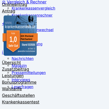
⚖️ Vergleich & Rechner
Onlineantrag
Krankenkassenvergleich
Antrag
Krankenkassenrechner
↔ Wechsel
Krankenkassenwechsel
Kündigung
Musterkündigung
ℹ Ratgeber
Nachrichten
Übersicht
Magazin
Zusatzbeitrag
Pressemitteilungen
Leistungen
Interviews
Bonusprogramme
Leserfragen
Wahltarife
Geschäftsstellen
Krankenkassentest