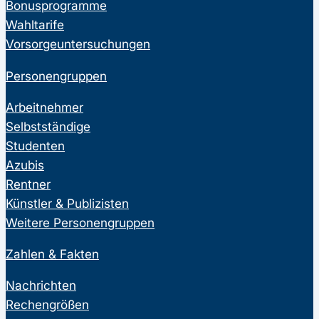
Bonusprogramme
Wahltarife
Vorsorgeuntersuchungen
Personengruppen
Arbeitnehmer
Selbstständige
Studenten
Azubis
Rentner
Künstler & Publizisten
Weitere Personengruppen
Zahlen & Fakten
Nachrichten
Rechengrößen