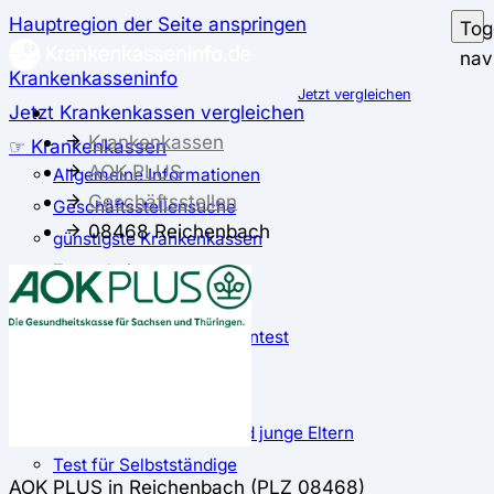
Hauptregion der Seite anspringen
Tog
nav
Krankenkasseninfo
Jetzt vergleichen
Jetzt Krankenkassen vergleichen
Krankenkassen
☞ Krankenkassen
AOK PLUS
Allgemeine Informationen
Geschäftsstellen
Geschäftsstellensuche
08468 Reichenbach
günstigste Krankenkassen
Zusatzbeitrag
✅ Krankenkassen Test
Der große Krankenkassentest
Test für Studierende
Test für Auszubildende
Test für Schwangere und junge Eltern
Test für Selbstständige
AOK PLUS in Reichenbach (PLZ 08468)