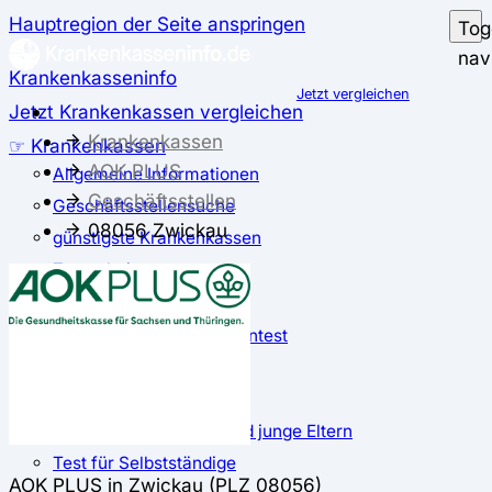
Hauptregion der Seite anspringen
Tog
nav
Krankenkasseninfo
Jetzt vergleichen
Jetzt Krankenkassen vergleichen
Krankenkassen
☞ Krankenkassen
AOK PLUS
Allgemeine Informationen
Geschäftsstellen
Geschäftsstellensuche
08056 Zwickau
günstigste Krankenkassen
Zusatzbeitrag
✅ Krankenkassen Test
Der große Krankenkassentest
Test für Studierende
Test für Auszubildende
Test für Schwangere und junge Eltern
Test für Selbstständige
AOK PLUS in Zwickau (PLZ 08056)