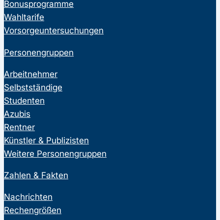
Bonusprogramme
Wahltarife
Vorsorgeuntersuchungen
Personengruppen
Arbeitnehmer
Selbstständige
Studenten
Azubis
Rentner
Künstler & Publizisten
Weitere Personengruppen
Zahlen & Fakten
Nachrichten
Rechengrößen