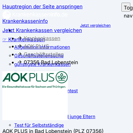
Hauptregion der Seite anspringen
Tog
nav
Krankenkasseninfo
Jetzt vergleichen
Jetzt Krankenkassen vergleichen
Krankenkassen
☞ Krankenkassen
AOK PLUS
Allgemeine Informationen
Geschäftsstellen
Geschäftsstellensuche
07356 Bad Lobenstein
günstigste Krankenkassen
Zusatzbeitrag
✅ Krankenkassen Test
Der große Krankenkassentest
Test für Studierende
Test für Auszubildende
Test für Schwangere und junge Eltern
Test für Selbstständige
AOK PLUS in Bad Lobenstein (PLZ 07356)