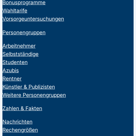
Bonusprogramme
Wahltarife
Vorsorgeuntersuchungen
Personengruppen
Arbeitnehmer
Selbstständige
Studenten
Azubis
Rentner
Künstler & Publizisten
Weitere Personengruppen
Zahlen & Fakten
Nachrichten
Rechengrößen