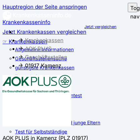
Hauptregion der Seite anspringen
Tog
nav
Krankenkasseninfo
Jetzt vergleichen
Jetzt Krankenkassen vergleichen
Krankenkassen
☞ Krankenkassen
AOK PLUS
Allgemeine Informationen
Geschäftsstellen
Geschäftsstellensuche
01917 Kamenz
günstigste Krankenkassen
Zusatzbeitrag
✅ Krankenkassen Test
Der große Krankenkassentest
Test für Studierende
Test für Auszubildende
Test für Schwangere und junge Eltern
Test für Selbstständige
AOK PLUS in Kamenz (PLZ 01917)