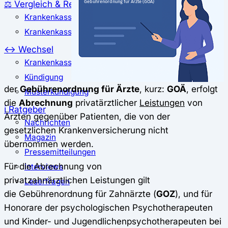
⚖️ Vergleich & Rechner
Krankenkassenvergleich
Krankenkassenrechner
↔ Wechsel
Krankenkassenwechsel
Kündigung
der
Gebührenordnung für Ärzte
, kurz:
GOÄ
, erfolgt
Musterkündigung
die
Abrechnung
privatärztlicher
Leistungen
von
ℹ Ratgeber
Ärzten gegenüber Patienten, die von der
Nachrichten
gesetzlichen Krankenversicherung nicht
Magazin
übernommen werden.
Pressemitteilungen
Für die Abrechnung von
Interviews
privatzahnärztlichen Leistungen gilt
Leserfragen
die Gebührenordnung für Zahnärzte (
GOZ
), und für
Honorare der psychologischen Psychotherapeuten
und Kinder- und Jugendlichenpsychotherapeuten bei