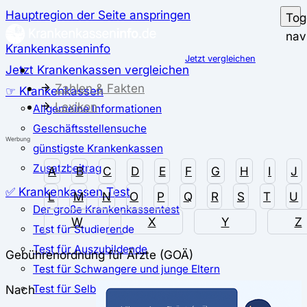
Hauptregion der Seite anspringen
Tog
nav
Krankenkasseninfo
Jetzt vergleichen
Jetzt Krankenkassen vergleichen
Zahlen & Fakten
☞ Krankenkassen
Lexikon
Allgemeine Informationen
Geschäftsstellensuche
Werbung
günstigste Krankenkassen
Zusatzbeitrag
A
B
C
D
E
F
G
H
I
J
✅ Krankenkassen Test
L
M
N
O
P
Q
R
S
T
U
Der große Krankenkassentest
W
X
Y
Z
Test für Studierende
Test für Auszubildende
Gebührenordnung für Ärzte (GOÄ)
Test für Schwangere und junge Eltern
Nach
Test für Selbstständige