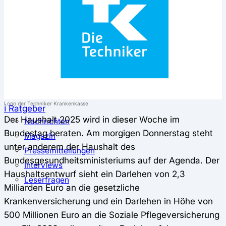
⚖️ Vergleich & Rechner
Krankenkassenvergleich
Krankenkassenrechner
↔ Wechsel
Krankenkassenwechsel
Kündigung
Musterkündigung
Logo der Techniker Krankenkasse
ℹ Ratgeber
Der Haushalt 2025 wird in dieser Woche im
Nachrichten
Bundestag beraten. Am morgigen Donnerstag steht
Magazin
unter anderem der Haushalt des
Pressemitteilungen
Bundesgesundheitsministeriums auf der Agenda. Der
Interviews
Haushaltsentwurf sieht ein Darlehen von 2,3
Leserfragen
Milliarden Euro an die gesetzliche
Krankenversicherung und ein Darlehen in Höhe von
500 Millionen Euro an die Soziale Pflegeversicherung