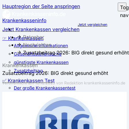
Hauptregion der Seite anspringen
Tog
nav
Krankenkasseninfo
Jetzt vergleichen
Jetzt Krankenkassen vergleichen
Ratgeber
☞ Krankenkassen
Nachrichten
Allgemeine Informationen
Zusatzbeitrag 2026: BIG direkt gesund erhöht
Geschäftsstellensuche
günstigste Krankenkassen
Krankenkassen
Zusatzbeitrag
Zusatzbeitrag 2026: BIG direkt gesund erhöht
✅ Krankenkassen Test
veröffentlicht am
18.12.2025
von Redaktion krankenkasseninfo.de
Der große Krankenkassentest
Test für Studierende
Test für Auszubildende
Test für Schwangere und junge Eltern
Test für Selbstständige