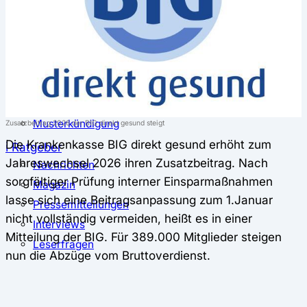
⚖️ Vergleich & Rechner
Krankenkassenvergleich
Krankenkassenrechner
↔ Wechsel
Krankenkassenwechsel
Kündigung
Musterkündigung
Zusatzbeitrag 2026 der BIG direkt gesund steigt
Die Krankenkasse BIG direkt gesund erhöht zum
ℹ Ratgeber
Jahreswechsel 2026 ihren Zusatzbeitrag. Nach
Nachrichten
sorgfältiger Prüfung interner Einsparmaßnahmen
Magazin
lasse sich eine Beitragsanpassung zum 1.Januar
Pressemitteilungen
nicht vollständig vermeiden, heißt es in einer
Interviews
Mitteilung der BIG. Für 389.000 Mitglieder steigen
Leserfragen
nun die Abzüge vom Bruttoverdienst.