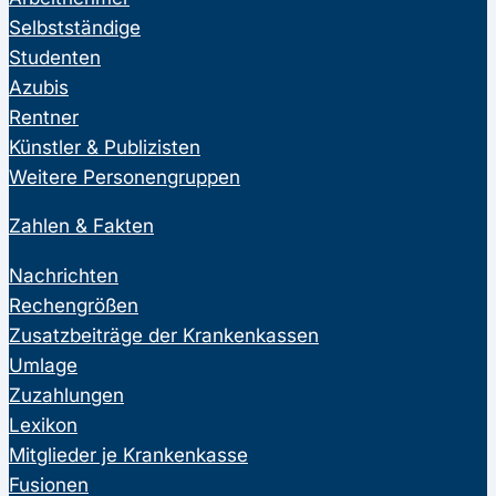
Selbstständige
Studenten
Azubis
Rentner
Künstler & Publizisten
Weitere Personengruppen
Zahlen & Fakten
Nachrichten
Rechengrößen
Zusatzbeiträge der Krankenkassen
Umlage
Zuzahlungen
Lexikon
Mitglieder je Krankenkasse
Fusionen