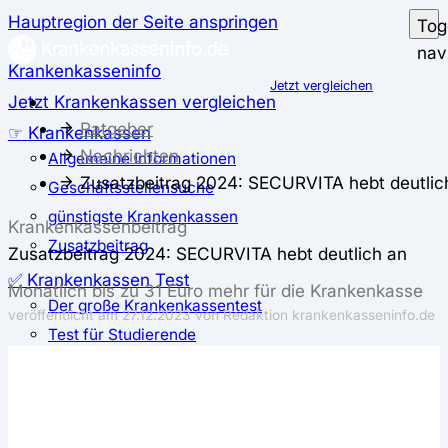
Hauptregion der Seite anspringen
Tog
nav
Krankenkasseninfo
Jetzt vergleichen
Jetzt Krankenkassen vergleichen
Ratgeber
☞ Krankenkassen
Nachrichten
Allgemeine Informationen
Zusatzbeitrag 2024: SECURVITA hebt deutlic
Geschäftsstellensuche
günstigste Krankenkassen
Krankenkassenbeitrag
Zusatzbeitrag
Zusatzbeitrag 2024: SECURVITA hebt deutlich an
✅ Krankenkassen Test
Monatlich bis zu 31 Euro mehr für die Krankenkasse
Der große Krankenkassentest
veröffentlicht am
27.12.2023
von Redaktion krankenkasseninfo.de
Test für Studierende
Test für Auszubildende
Test für Schwangere und junge Eltern
Test für Selbstständige