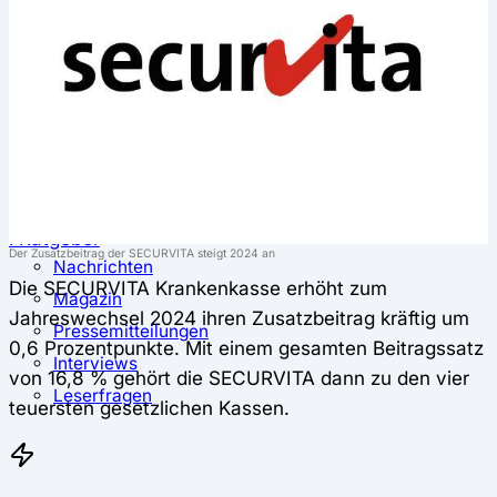
⚖️ Vergleich & Rechner
Krankenkassenvergleich
Krankenkassenrechner
↔ Wechsel
Krankenkassenwechsel
Kündigung
Musterkündigung
ℹ Ratgeber
Der Zusatzbeitrag der SECURVITA steigt 2024 an
Nachrichten
Die SECURVITA Krankenkasse erhöht zum
Magazin
Jahreswechsel 2024 ihren Zusatzbeitrag kräftig um
Pressemitteilungen
0,6 Prozentpunkte. Mit einem gesamten Beitragssatz
Interviews
von 16,8 % gehört die SECURVITA dann zu den vier
Leserfragen
teuersten gesetzlichen Kassen.