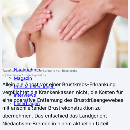
⚖️ Vergleich & Rechner
Krankenkassenvergleich
Krankenkassenrechner
↔ Wechsel
Krankenkassenwechsel
Kündigung
Musterkündigung
ℹ Ratgeber
Nachrichten
Tastuntersuchung zur Früherkennung von Brustkrebs
(c) Fotolis.de / undedogstudios
Magazin
Allein die Angst vor einer Brustkrebs-Erkrankung
Pressemitteilungen
verpflichtet die Krankenkassen nicht, die Kosten für
Interviews
eine operative Entfernung des Brustdrüsengewebes
Leserfragen
mit anschließender Brustrekonstruktion zu
übernehmen. Das entschied das Landgericht
Niedachsen-Bremen in einem aktuellen Urteil.