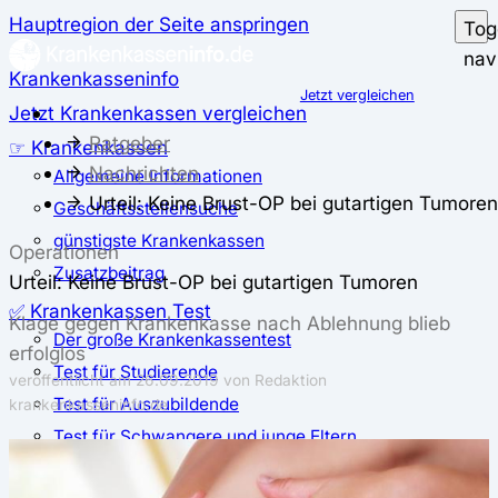
Hauptregion der Seite anspringen
Tog
nav
Krankenkasseninfo
Jetzt vergleichen
Jetzt Krankenkassen vergleichen
Ratgeber
☞ Krankenkassen
Nachrichten
Allgemeine Informationen
Urteil: Keine Brust-OP bei gutartigen Tumoren
Geschäftsstellensuche
günstigste Krankenkassen
Operationen
Zusatzbeitrag
Urteil: Keine Brust-OP bei gutartigen Tumoren
✅ Krankenkassen Test
Klage gegen Krankenkasse nach Ablehnung blieb
Der große Krankenkassentest
erfolglos
Test für Studierende
veröffentlicht am
26.09.2019
von Redaktion
Test für Auszubildende
krankenkasseninfo.de
Test für Schwangere und junge Eltern
Test für Selbstständige