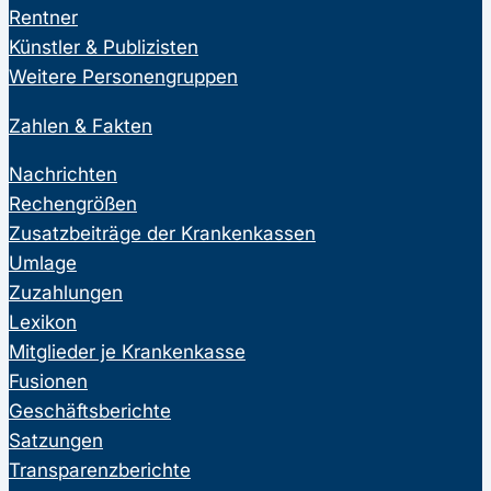
Rentner
Künstler & Publizisten
Weitere Personengruppen
Zahlen & Fakten
Nachrichten
Rechengrößen
Zusatzbeiträge der Krankenkassen
Umlage
Zuzahlungen
Lexikon
Mitglieder je Krankenkasse
Fusionen
Geschäftsberichte
Satzungen
Transparenzberichte