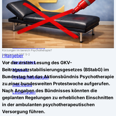
⚖️ Vergleich & Rechner
Krankenkassenvergleich
Krankenkassenrechner
↔ Wechsel
Krankenkassenwechsel
Kündigung
Musterkündigung
Kürzungen im bereich Psychotherapie?
ℹ Ratgeber
generiert mit GPT 5-2
Nachrichten
Vor der ersten Lesung des GKV-
Beitragssatzstabilisierungsgesetzes (BStabG) im
Magazin
Bundestag hat das Aktionsbündnis Psychotherapie
Pressemitteilungen
zu einer bundesweiten Protestwoche aufgerufen.
Interviews
Nach Angaben des Bündnisses könnten die
Leserfragen
geplanten Regelungen zu erheblichen Einschnitten
in der ambulanten psychotherapeutischen
Versorgung führen.