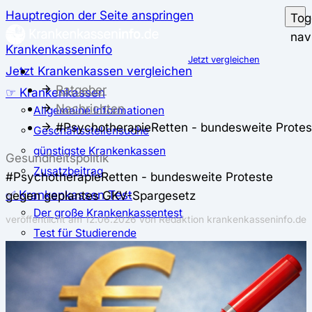
Hauptregion der Seite anspringen
Tog
nav
Krankenkasseninfo
Jetzt vergleichen
Jetzt Krankenkassen vergleichen
Ratgeber
☞ Krankenkassen
Nachrichten
Allgemeine Informationen
#PsychotherapieRetten - bundesweite Prote
Geschäftsstellensuche
günstigste Krankenkassen
Gesundheitspolitik
Zusatzbeitrag
#PsychotherapieRetten - bundesweite Proteste
✅ Krankenkassen Test
gegen geplantes GKV-Spargesetz
Der große Krankenkassentest
veröffentlicht am
12.06.2026
von Redaktion krankenkasseninfo.de
Test für Studierende
Test für Auszubildende
Test für Schwangere und junge Eltern
Test für Selbstständige